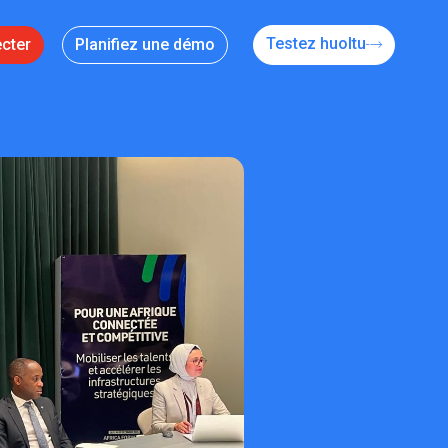
Testez huoltu
cter
Planifiez une démo