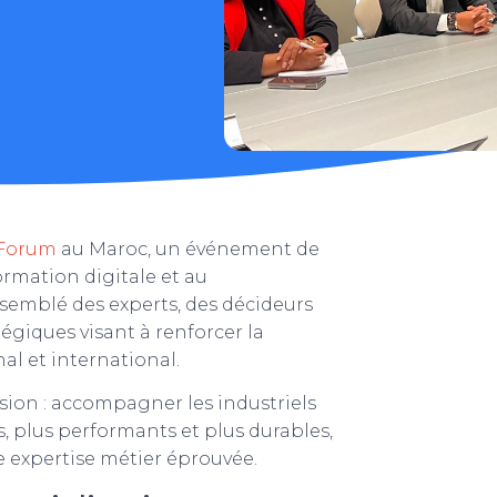
 Forum
au Maroc, un événement de
formation digitale et au
ssemblé des experts, des décideurs
égiques visant à renforcer la
nal et international.
ision : accompagner les industriels
s, plus performants et plus durables,
 expertise métier éprouvée.