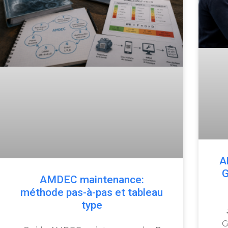
A
G
AMDEC maintenance:
méthode pas-à-pas et tableau
type
G