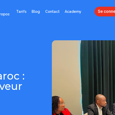
Se conne
Tarifs
Blog
Contact
Academy
ropos
roc :
veur