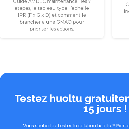
Guide AMDEC maintenance : les 7
C
etapes, le tableau type, l’echelle
in
IPR (F x G x D) et comment le
brancher a une GMAO pour
prioriser les actions.
Testez huoltu gratuit
15 jours !
Vous souhaitez tester la solution huoltu ? Rien 