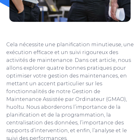
Cela nécessite une planification minutieuse, une
exécution efficace et un suivi rigoureux des
activités de maintenance. Dans cet article, nous
allons explorer quatre bonnes pratiques pour
optimiser votre gestion des maintenances, en
mettant un accent particulier sur les
fonctionnalités de notre Gestion de
Maintenance Assistée par Ordinateur (GMAO),
huoltu. Nous aborderons l’importance de la
planification et de la programmation, la
centralisation des données, l’importance des
rapports d’intervention, et enfin, l’analyse et le
suivi des performances.