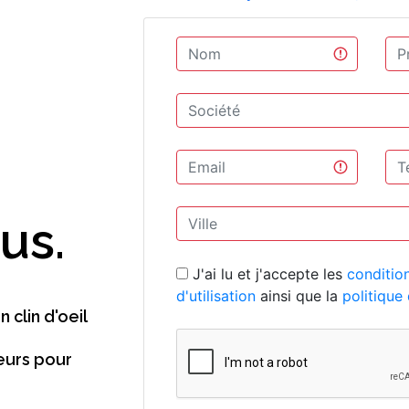
i
us.
 clin d'oeil
eurs pour